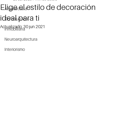
Elige el estilo de decoración
Arquitectura
ideal para ti
Construcción
Actualizado:
30 jun 2021
Inmobiliaria
Neuroarquitectura
Interiorismo