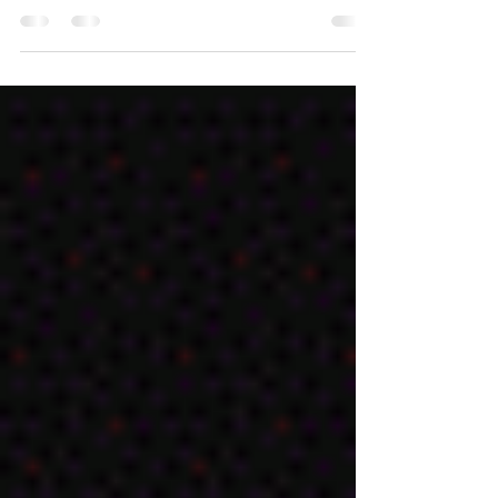
tendencias que inspiran sin imponerse como
reglas. El diseño biofílico integra naturaleza y
bienestar, mientras la arquitectura emocional
crea espacios que influyen en el ánimo. La
construcción modular apuesta por eficiencia, el
eco-brutalismo equilibra concreto y vegetación,
y la digitalización con IA potencia la
creatividad. Además, la arquitectura
responsiva, el rewilding urbano y la
revalorización del patrimonio impulsan un
futuro más