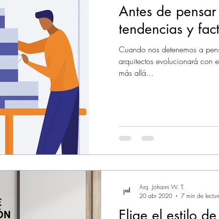
Antes de pensar 
tendencias y fact
Cuando nos detenemos a pens
arquitectos evolucionará con 
más allá...
Arq. Johann W. T.
20 abr 2020
7 min de lectur
Elige el estilo d