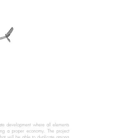
tate development where all elements
ting a proper economy. The project
that will be able to duplicate among