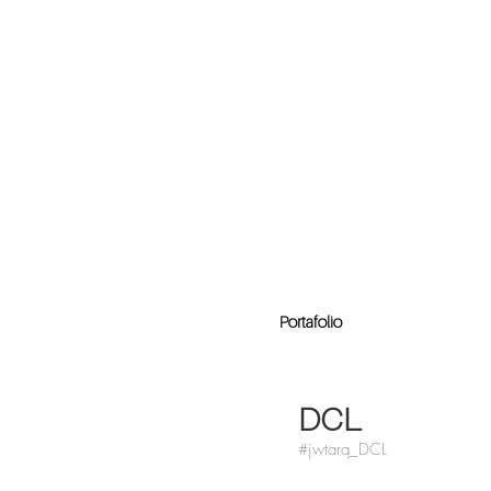
Portafolio
DCL
#jwtarq_DCL