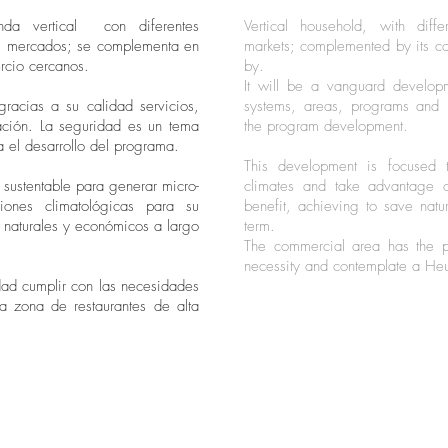
nda vertical con diferentes
Vertical household, with diffe
es mercados; se complementa en
markets; complemented by its c
ercio cercanos.
by.
It will be a vanguard developme
racias a su calidad servicios,
systems, areas, programs and 
ación. La seguridad es un tema
the program development.
 el desarrollo del programa.
This development is focused 
 sustentable para generar micro-
climates and take advantage o
iones climatológicas para su
benefit, achieving to save nat
s naturales y económicos a largo
term.
The commercial area has the pur
necessity and contemplate a Heu
dad cumplir con las necesidades
a zona de restaurantes de alta