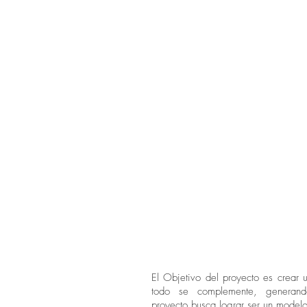
El Objetivo del proyecto es crear u
todo se complemente, generan
proyecto busca lograr ser un modelo