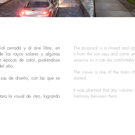
al cerrada y al aire libre, en
The proposal is a closed and op
e los rayos solares y algunas
it from the sun rays and some ar
en épocas de calor, pudiéndose
seasons so it can be comfortably
del año.
The views is one of the main ch
misas de diseño, con las que se
started.
It was planned that any volume v
ra la visual de otro, logrando
harmony between them.