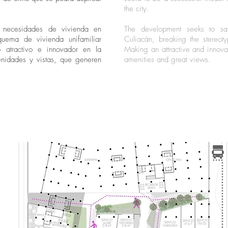
the city.
as necesidades de vivienda en
The development seeks to sati
uema de vivienda unifamiliar
Culiacán, breaking the stereoty
o atractivo e innovador en la
Making an attractive and innovati
nidades y vistas, que generen
amenities and great views.