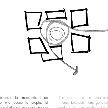
n desarrollo inmobiliario donde
The goal is to create a real es
do una economía propia. El
interact between them, genera
 de éxito que se podrá duplicar
seeks to be a successful model 