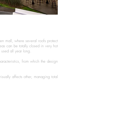
en mall, where several roofs protect
eas can be totally closed in very hot
 used all year long.
aracteristics, from which the design
isually affects other, managing total